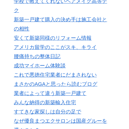
学校で教えてくれないヘアメイク高等テ
ク
新築一戸建て購入の決め手は施工会社と
の相性
安くて新築同様のリフォーム情報
アメリカ留学のここがスキ、キライ
腰痛持ちの整体日記
成功マイホーム体験談
これで悪徳住宅業者にだまされない
まさかのAGAと思ったら読むブログ
業者によって違う新築一戸建て
みんな納得の新築輸入住宅
すてきな家探しは自分の足で
なぜ優良まつエクサロンは国産グルーを