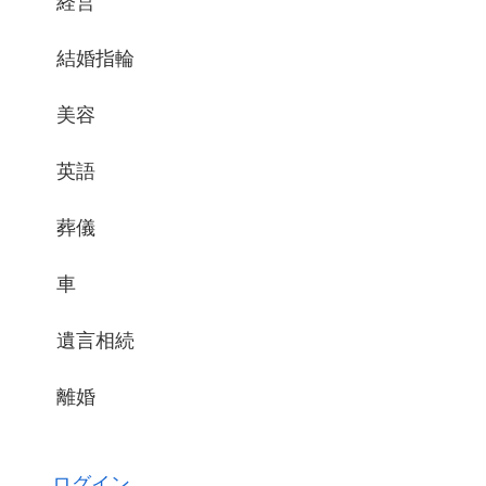
経営
結婚指輪
美容
英語
葬儀
車
遺言相続
離婚
ログイン