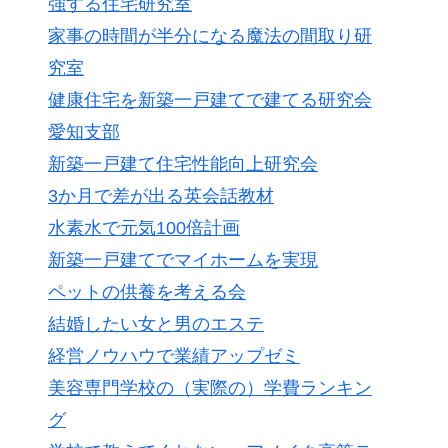
強する住宅研究室
家事の時間が半分になる魔法の間取り研
究室
健康住宅を新築一戸建てで建てる研究会
愛知支部
新築一戸建て住宅性能向上研究会
3か月で差が出る英会話教材
水素水で元気100倍計画
新築一戸建てでマイホームを実現
ペットの供養を考える会
結婚したい女と男のエステ
経営ノウハウで業績アップゼミ
美容専門学校の（実際の）学費ランキン
グ