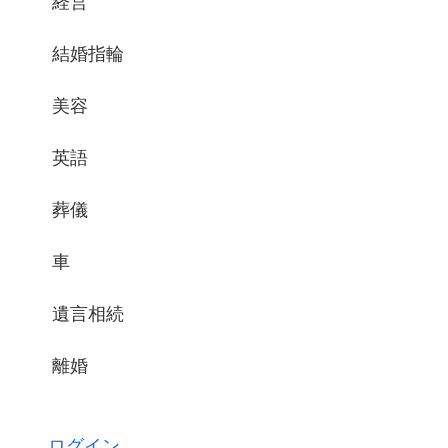
経営
結婚指輪
美容
英語
葬儀
車
遺言相続
離婚
ログイン