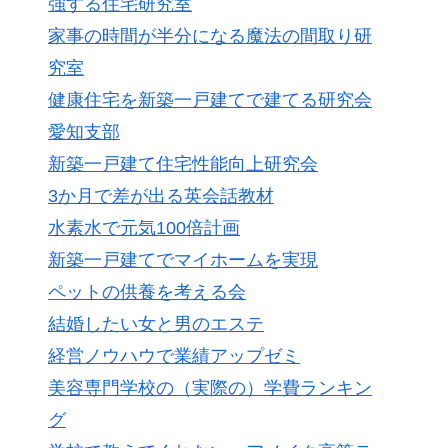
強する住宅研究室
家事の時間が半分になる魔法の間取り研
究室
健康住宅を新築一戸建てで建てる研究会
愛知支部
新築一戸建て住宅性能向上研究会
3か月で差が出る英会話教材
水素水で元気100倍計画
新築一戸建てでマイホームを実現
ペットの供養を考える会
結婚したい女と男のエステ
経営ノウハウで業績アップゼミ
美容専門学校の（実際の）学費ランキン
グ