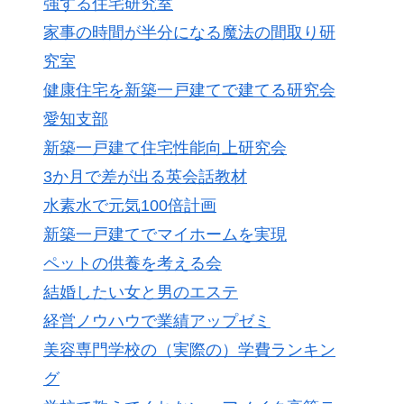
強する住宅研究室
家事の時間が半分になる魔法の間取り研
究室
健康住宅を新築一戸建てで建てる研究会
愛知支部
新築一戸建て住宅性能向上研究会
3か月で差が出る英会話教材
水素水で元気100倍計画
新築一戸建てでマイホームを実現
ペットの供養を考える会
結婚したい女と男のエステ
経営ノウハウで業績アップゼミ
美容専門学校の（実際の）学費ランキン
グ