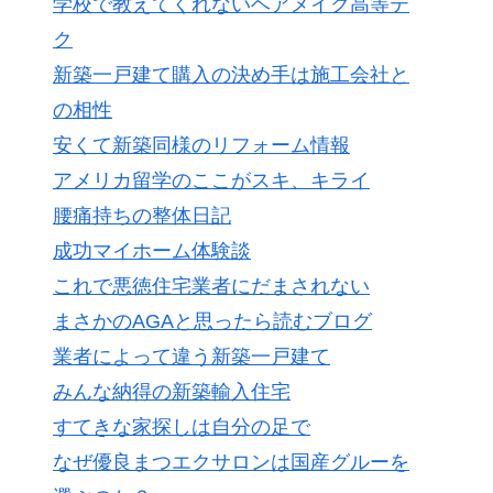
学校で教えてくれないヘアメイク高等テ
ク
新築一戸建て購入の決め手は施工会社と
の相性
安くて新築同様のリフォーム情報
アメリカ留学のここがスキ、キライ
腰痛持ちの整体日記
成功マイホーム体験談
これで悪徳住宅業者にだまされない
まさかのAGAと思ったら読むブログ
業者によって違う新築一戸建て
みんな納得の新築輸入住宅
すてきな家探しは自分の足で
なぜ優良まつエクサロンは国産グルーを