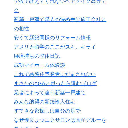
学校で教えてくれないヘアメイク高等テ
ク
新築一戸建て購入の決め手は施工会社と
の相性
安くて新築同様のリフォーム情報
アメリカ留学のここがスキ、キライ
腰痛持ちの整体日記
成功マイホーム体験談
これで悪徳住宅業者にだまされない
まさかのAGAと思ったら読むブログ
業者によって違う新築一戸建て
みんな納得の新築輸入住宅
すてきな家探しは自分の足で
なぜ優良まつエクサロンは国産グルーを