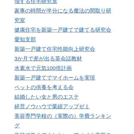
強する住宅研究室
家事の時間が半分になる魔法の間取り研
究室
健康住宅を新築一戸建てで建てる研究会
愛知支部
新築一戸建て住宅性能向上研究会
3か月で差が出る英会話教材
水素水で元気100倍計画
新築一戸建てでマイホームを実現
ペットの供養を考える会
結婚したい女と男のエステ
経営ノウハウで業績アップゼミ
美容専門学校の（実際の）学費ランキン
グ