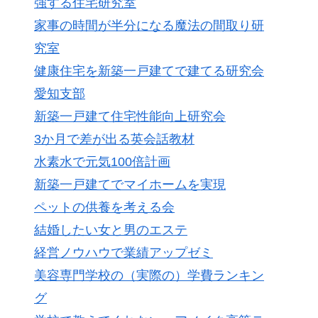
強する住宅研究室
家事の時間が半分になる魔法の間取り研
究室
健康住宅を新築一戸建てで建てる研究会
愛知支部
新築一戸建て住宅性能向上研究会
3か月で差が出る英会話教材
水素水で元気100倍計画
新築一戸建てでマイホームを実現
ペットの供養を考える会
結婚したい女と男のエステ
経営ノウハウで業績アップゼミ
美容専門学校の（実際の）学費ランキン
グ