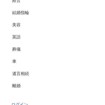
経営
結婚指輪
美容
英語
葬儀
車
遺言相続
離婚
ログイン