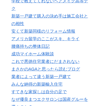
学校で教えてくれないヘアメイク高等テ
ク
新築一戸建て購入の決め手は施工会社と
の相性
安くて新築同様のリフォーム情報
アメリカ留学のここがスキ、キライ
腰痛持ちの整体日記
成功マイホーム体験談
これで悪徳住宅業者にだまされない
まさかのAGAと思ったら読むブログ
業者によって違う新築一戸建て
みんな納得の新築輸入住宅
すてきな家探しは自分の足で
なぜ優良まつエクサロンは国産グルーを