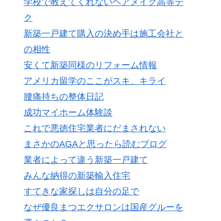
学校で教えてくれないヘアメイク高等テ
ク
新築一戸建て購入の決め手は施工会社と
の相性
安くて新築同様のリフォーム情報
アメリカ留学のここがスキ、キライ
腰痛持ちの整体日記
成功マイホーム体験談
これで悪徳住宅業者にだまされない
まさかのAGAと思ったら読むブログ
業者によって違う新築一戸建て
みんな納得の新築輸入住宅
すてきな家探しは自分の足で
なぜ優良まつエクサロンは国産グルーを