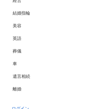
経営
結婚指輪
美容
英語
葬儀
車
遺言相続
離婚
ログイン