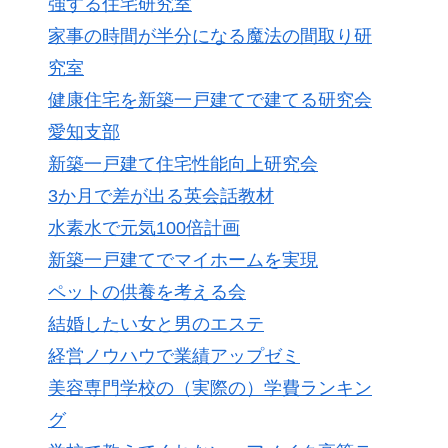
強する住宅研究室
家事の時間が半分になる魔法の間取り研
究室
健康住宅を新築一戸建てで建てる研究会
愛知支部
新築一戸建て住宅性能向上研究会
3か月で差が出る英会話教材
水素水で元気100倍計画
新築一戸建てでマイホームを実現
ペットの供養を考える会
結婚したい女と男のエステ
経営ノウハウで業績アップゼミ
美容専門学校の（実際の）学費ランキン
グ