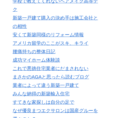
学校で教えてくれないヘアメイク高等テ
ク
新築一戸建て購入の決め手は施工会社と
の相性
安くて新築同様のリフォーム情報
アメリカ留学のここがスキ、キライ
腰痛持ちの整体日記
成功マイホーム体験談
これで悪徳住宅業者にだまされない
まさかのAGAと思ったら読むブログ
業者によって違う新築一戸建て
みんな納得の新築輸入住宅
すてきな家探しは自分の足で
なぜ優良まつエクサロンは国産グルーを