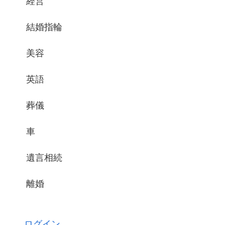
経営
結婚指輪
美容
英語
葬儀
車
遺言相続
離婚
ログイン