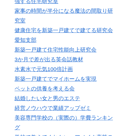
強する住宅研究室
家事の時間が半分になる魔法の間取り研
究室
健康住宅を新築一戸建てで建てる研究会
愛知支部
新築一戸建て住宅性能向上研究会
3か月で差が出る英会話教材
水素水で元気100倍計画
新築一戸建てでマイホームを実現
ペットの供養を考える会
結婚したい女と男のエステ
経営ノウハウで業績アップゼミ
美容専門学校の（実際の）学費ランキン
グ