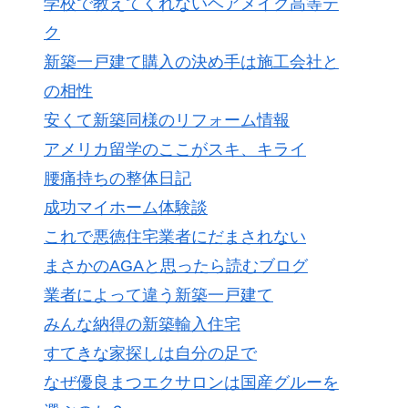
学校で教えてくれないヘアメイク高等テ
ク
新築一戸建て購入の決め手は施工会社と
の相性
安くて新築同様のリフォーム情報
アメリカ留学のここがスキ、キライ
腰痛持ちの整体日記
成功マイホーム体験談
これで悪徳住宅業者にだまされない
まさかのAGAと思ったら読むブログ
業者によって違う新築一戸建て
みんな納得の新築輸入住宅
すてきな家探しは自分の足で
なぜ優良まつエクサロンは国産グルーを