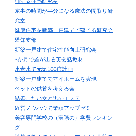
強する住宅研究室
家事の時間が半分になる魔法の間取り研
究室
健康住宅を新築一戸建てで建てる研究会
愛知支部
新築一戸建て住宅性能向上研究会
3か月で差が出る英会話教材
水素水で元気100倍計画
新築一戸建てでマイホームを実現
ペットの供養を考える会
結婚したい女と男のエステ
経営ノウハウで業績アップゼミ
美容専門学校の（実際の）学費ランキン
グ