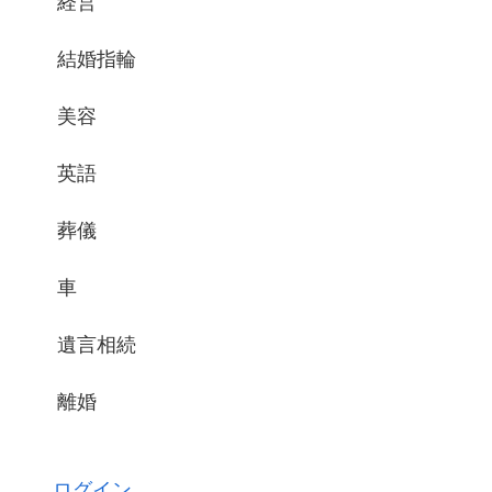
経営
結婚指輪
美容
英語
葬儀
車
遺言相続
離婚
ログイン