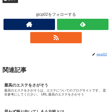
gicp02をフォローする
gicp02
関連記事
最高のエステをさがそう
最高のエステをさがそうは、エステについてのブログサイトです。 是
非参考にしてください。 URL:最高のエステをさがそう
思わず振り向いてしまう女性とは