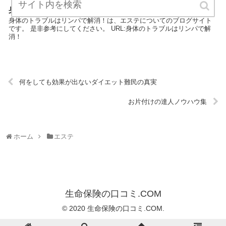
身体のトラブルはリンパで解消！
身体のトラブルはリンパで解消！は、エステについてのブログサイト
です。 是非参考にしてください。 URL:身体のトラブルはリンパで解
消！
何をしても効果が出ないダイエット難民の真実
お片付けの達人ノウハウ集
ホーム
エステ
生命保険の口コミ.COM
© 2020 生命保険の口コミ.COM.