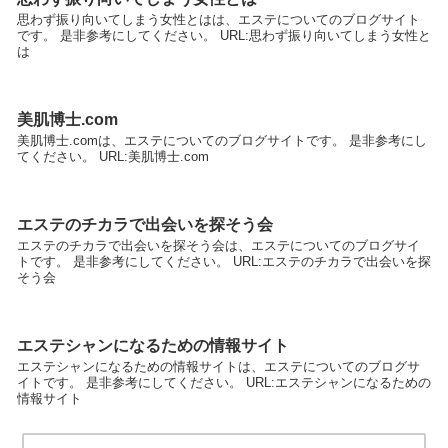
思わず振り向いてしまう女性とはは、エステについてのブログサイト
です。 是非参考にしてください。 URL:思わず振り向いてしまう女性と
は
美肌博士.com
美肌博士.comは、エステについてのブログサイトです。 是非参考にし
てください。 URL:美肌博士.com
エステのチカラで出会いを探そう会
エステのチカラで出会いを探そう会は、エステについてのブログサイ
トです。 是非参考にしてください。 URL:エステのチカラで出会いを探
そう会
エステシャンになるための情報サイト
エステシャンになるための情報サイトは、エステについてのブログサ
イトです。 是非参考にしてください。 URL:エステシャンになるための
情報サイト