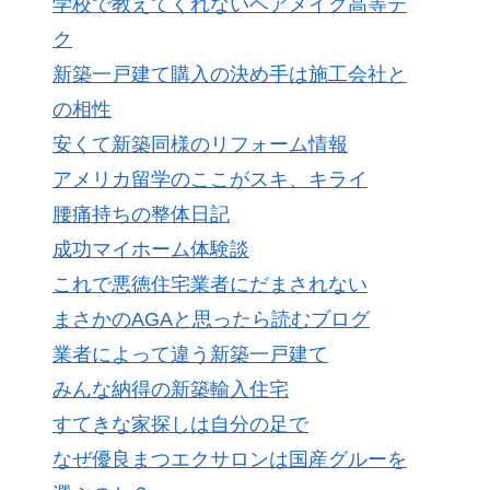
学校で教えてくれないヘアメイク高等テ
ク
新築一戸建て購入の決め手は施工会社と
の相性
安くて新築同様のリフォーム情報
アメリカ留学のここがスキ、キライ
腰痛持ちの整体日記
成功マイホーム体験談
これで悪徳住宅業者にだまされない
まさかのAGAと思ったら読むブログ
業者によって違う新築一戸建て
みんな納得の新築輸入住宅
すてきな家探しは自分の足で
なぜ優良まつエクサロンは国産グルーを