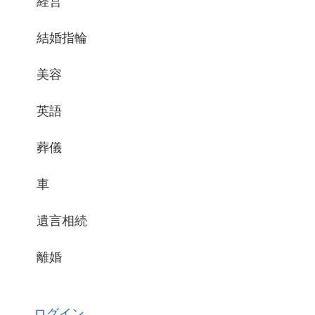
経営
結婚指輪
美容
英語
葬儀
車
遺言相続
離婚
ログイン