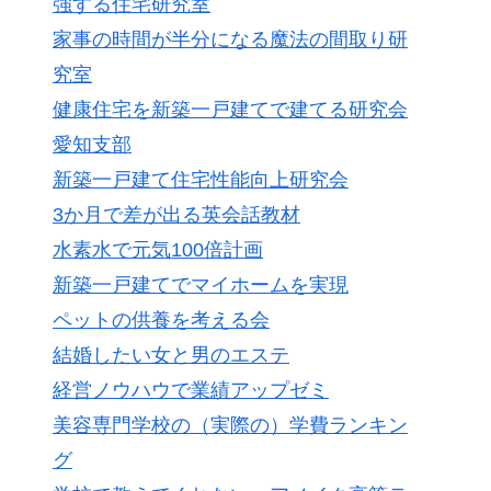
強する住宅研究室
家事の時間が半分になる魔法の間取り研
究室
健康住宅を新築一戸建てで建てる研究会
愛知支部
新築一戸建て住宅性能向上研究会
3か月で差が出る英会話教材
水素水で元気100倍計画
新築一戸建てでマイホームを実現
ペットの供養を考える会
結婚したい女と男のエステ
経営ノウハウで業績アップゼミ
美容専門学校の（実際の）学費ランキン
グ