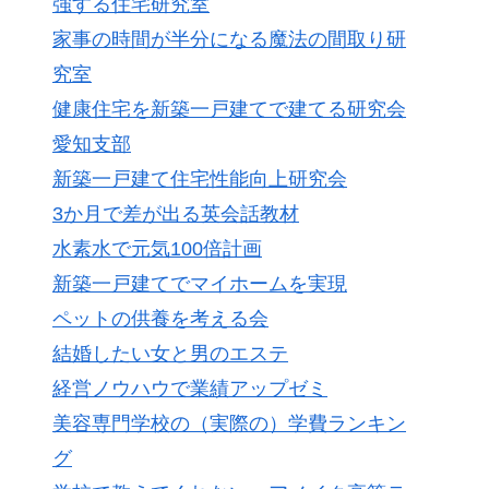
強する住宅研究室
家事の時間が半分になる魔法の間取り研
究室
健康住宅を新築一戸建てで建てる研究会
愛知支部
新築一戸建て住宅性能向上研究会
3か月で差が出る英会話教材
水素水で元気100倍計画
新築一戸建てでマイホームを実現
ペットの供養を考える会
結婚したい女と男のエステ
経営ノウハウで業績アップゼミ
美容専門学校の（実際の）学費ランキン
グ