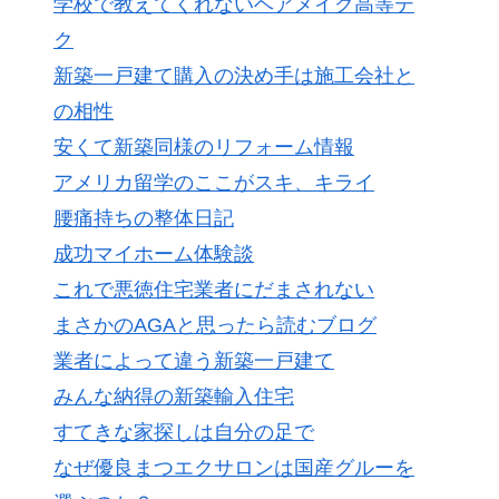
学校で教えてくれないヘアメイク高等テ
ク
新築一戸建て購入の決め手は施工会社と
の相性
安くて新築同様のリフォーム情報
アメリカ留学のここがスキ、キライ
腰痛持ちの整体日記
成功マイホーム体験談
これで悪徳住宅業者にだまされない
まさかのAGAと思ったら読むブログ
業者によって違う新築一戸建て
みんな納得の新築輸入住宅
すてきな家探しは自分の足で
なぜ優良まつエクサロンは国産グルーを