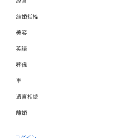
経営
結婚指輪
美容
英語
葬儀
車
遺言相続
離婚
ログイン