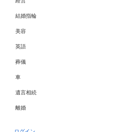
経営
結婚指輪
美容
英語
葬儀
車
遺言相続
離婚
ログイン