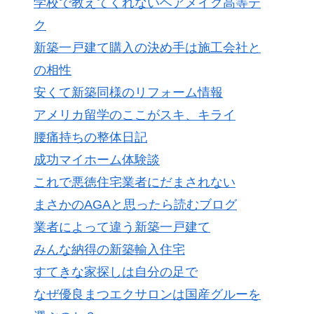
学校で教えてくれないヘアメイク高等テ
ク
新築一戸建て購入の決め手は施工会社と
の相性
安くて新築同様のリフォーム情報
アメリカ留学のここがスキ、キライ
腰痛持ちの整体日記
成功マイホーム体験談
これで悪徳住宅業者にだまされない
まさかのAGAと思ったら読むブログ
業者によって違う新築一戸建て
みんな納得の新築輸入住宅
すてきな家探しは自分の足で
なぜ優良まつエクサロンは国産グルーを