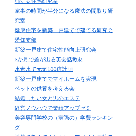
強する住宅研究室
家事の時間が半分になる魔法の間取り研
究室
健康住宅を新築一戸建てで建てる研究会
愛知支部
新築一戸建て住宅性能向上研究会
3か月で差が出る英会話教材
水素水で元気100倍計画
新築一戸建てでマイホームを実現
ペットの供養を考える会
結婚したい女と男のエステ
経営ノウハウで業績アップゼミ
美容専門学校の（実際の）学費ランキン
グ