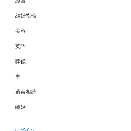
経営
結婚指輪
美容
英語
葬儀
車
遺言相続
離婚
ログイン