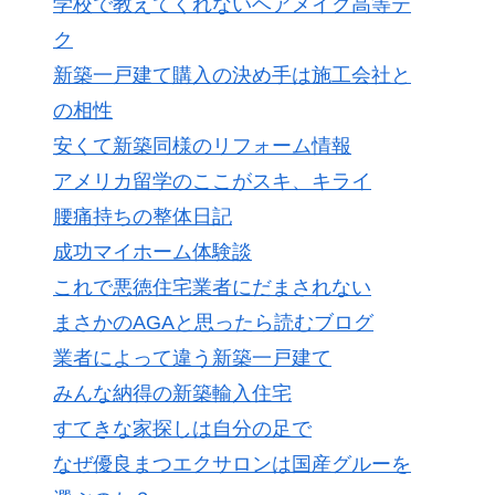
学校で教えてくれないヘアメイク高等テ
ク
新築一戸建て購入の決め手は施工会社と
の相性
安くて新築同様のリフォーム情報
アメリカ留学のここがスキ、キライ
腰痛持ちの整体日記
成功マイホーム体験談
これで悪徳住宅業者にだまされない
まさかのAGAと思ったら読むブログ
業者によって違う新築一戸建て
みんな納得の新築輸入住宅
すてきな家探しは自分の足で
なぜ優良まつエクサロンは国産グルーを