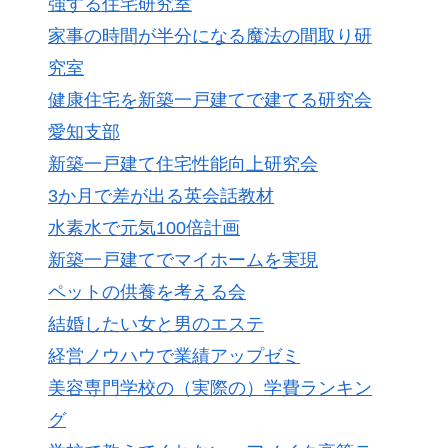
強する住宅研究室
家事の時間が半分になる魔法の間取り研
究室
健康住宅を新築一戸建てで建てる研究会
愛知支部
新築一戸建て住宅性能向上研究会
3か月で差が出る英会話教材
水素水で元気100倍計画
新築一戸建てでマイホームを実現
ペットの供養を考える会
結婚したい女と男のエステ
経営ノウハウで業績アップゼミ
美容専門学校の（実際の）学費ランキン
グ