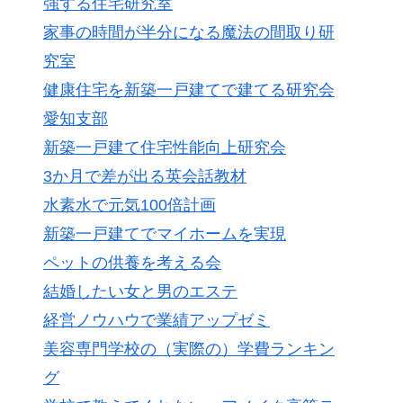
強する住宅研究室
家事の時間が半分になる魔法の間取り研
究室
健康住宅を新築一戸建てで建てる研究会
愛知支部
新築一戸建て住宅性能向上研究会
3か月で差が出る英会話教材
水素水で元気100倍計画
新築一戸建てでマイホームを実現
ペットの供養を考える会
結婚したい女と男のエステ
経営ノウハウで業績アップゼミ
美容専門学校の（実際の）学費ランキン
グ