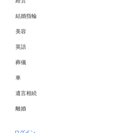
経営
結婚指輪
美容
英語
葬儀
車
遺言相続
離婚
ログイン