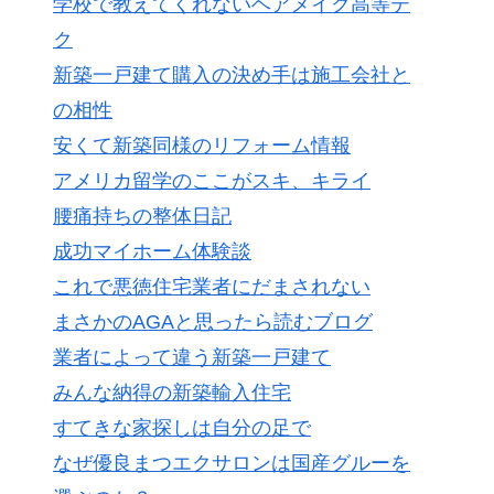
学校で教えてくれないヘアメイク高等テ
ク
新築一戸建て購入の決め手は施工会社と
の相性
安くて新築同様のリフォーム情報
アメリカ留学のここがスキ、キライ
腰痛持ちの整体日記
成功マイホーム体験談
これで悪徳住宅業者にだまされない
まさかのAGAと思ったら読むブログ
業者によって違う新築一戸建て
みんな納得の新築輸入住宅
すてきな家探しは自分の足で
なぜ優良まつエクサロンは国産グルーを