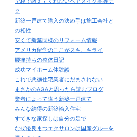
学校で教えてくれないヘアメイク高等テ
ク
新築一戸建て購入の決め手は施工会社と
の相性
安くて新築同様のリフォーム情報
アメリカ留学のここがスキ、キライ
腰痛持ちの整体日記
成功マイホーム体験談
これで悪徳住宅業者にだまされない
まさかのAGAと思ったら読むブログ
業者によって違う新築一戸建て
みんな納得の新築輸入住宅
すてきな家探しは自分の足で
なぜ優良まつエクサロンは国産グルーを