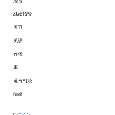
経営
結婚指輪
美容
英語
葬儀
車
遺言相続
離婚
ログイン