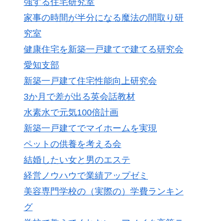
強する住宅研究室
家事の時間が半分になる魔法の間取り研
究室
健康住宅を新築一戸建てで建てる研究会
愛知支部
新築一戸建て住宅性能向上研究会
3か月で差が出る英会話教材
水素水で元気100倍計画
新築一戸建てでマイホームを実現
ペットの供養を考える会
結婚したい女と男のエステ
経営ノウハウで業績アップゼミ
美容専門学校の（実際の）学費ランキン
グ