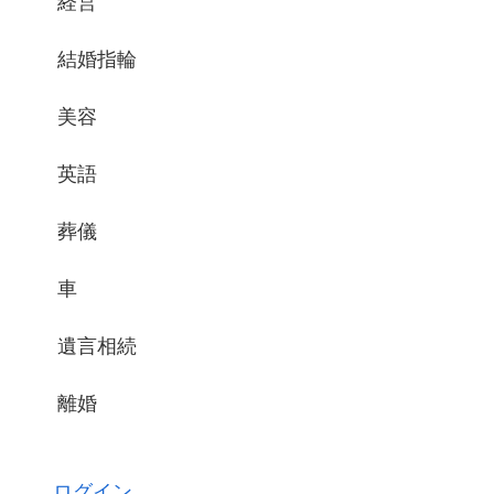
経営
結婚指輪
美容
英語
葬儀
車
遺言相続
離婚
ログイン