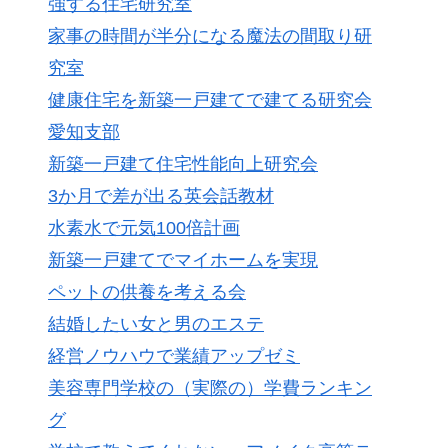
強する住宅研究室
家事の時間が半分になる魔法の間取り研
究室
健康住宅を新築一戸建てで建てる研究会
愛知支部
新築一戸建て住宅性能向上研究会
3か月で差が出る英会話教材
水素水で元気100倍計画
新築一戸建てでマイホームを実現
ペットの供養を考える会
結婚したい女と男のエステ
経営ノウハウで業績アップゼミ
美容専門学校の（実際の）学費ランキン
グ