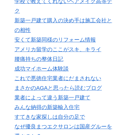
学校で教えてくれないヘアメイク高等テ
ク
新築一戸建て購入の決め手は施工会社と
の相性
安くて新築同様のリフォーム情報
アメリカ留学のここがスキ、キライ
腰痛持ちの整体日記
成功マイホーム体験談
これで悪徳住宅業者にだまされない
まさかのAGAと思ったら読むブログ
業者によって違う新築一戸建て
みんな納得の新築輸入住宅
すてきな家探しは自分の足で
なぜ優良まつエクサロンは国産グルーを