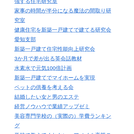
強する住宅研究室
家事の時間が半分になる魔法の間取り研
究室
健康住宅を新築一戸建てで建てる研究会
愛知支部
新築一戸建て住宅性能向上研究会
3か月で差が出る英会話教材
水素水で元気100倍計画
新築一戸建てでマイホームを実現
ペットの供養を考える会
結婚したい女と男のエステ
経営ノウハウで業績アップゼミ
美容専門学校の（実際の）学費ランキン
グ