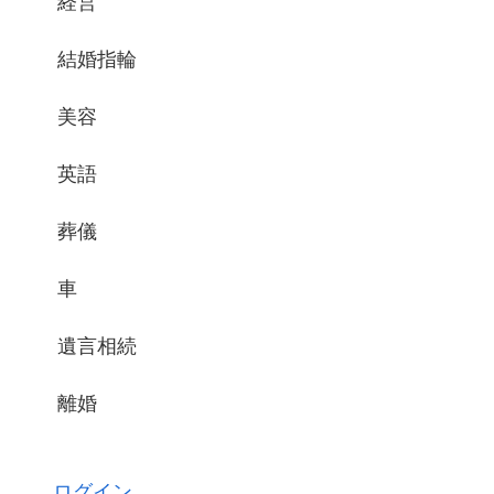
経営
結婚指輪
美容
英語
葬儀
車
遺言相続
離婚
ログイン