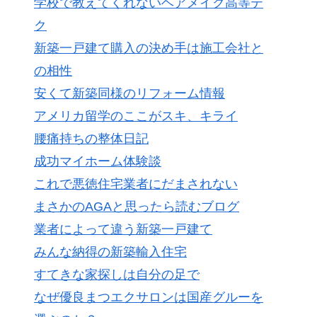
学校で教えてくれないヘアメイク高等テ
ク
新築一戸建て購入の決め手は施工会社と
の相性
安くて新築同様のリフォーム情報
アメリカ留学のここがスキ、キライ
腰痛持ちの整体日記
成功マイホーム体験談
これで悪徳住宅業者にだまされない
まさかのAGAと思ったら読むブログ
業者によって違う新築一戸建て
みんな納得の新築輸入住宅
すてきな家探しは自分の足で
なぜ優良まつエクサロンは国産グルーを