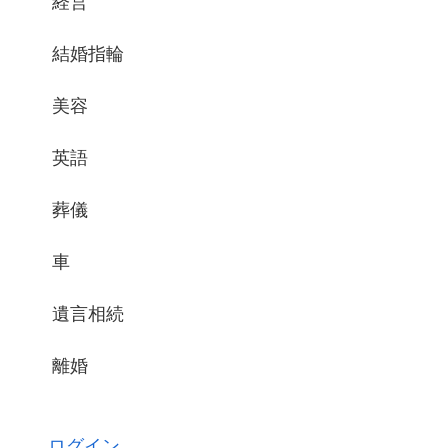
経営
結婚指輪
美容
英語
葬儀
車
遺言相続
離婚
ログイン