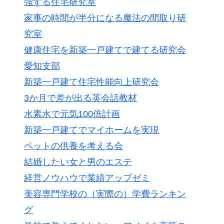
強する住宅研究室
家事の時間が半分になる魔法の間取り研
究室
健康住宅を新築一戸建てで建てる研究会
愛知支部
新築一戸建て住宅性能向上研究会
3か月で差が出る英会話教材
水素水で元気100倍計画
新築一戸建てでマイホームを実現
ペットの供養を考える会
結婚したい女と男のエステ
経営ノウハウで業績アップゼミ
美容専門学校の（実際の）学費ランキン
グ