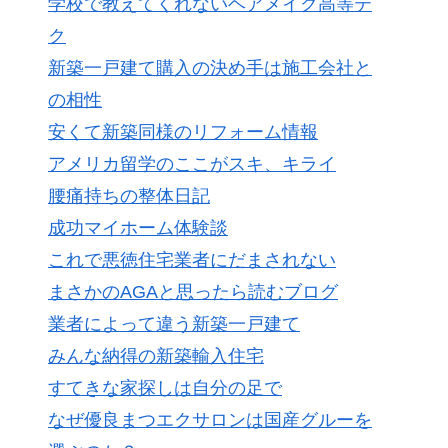
学校で教えてくれないヘアメイク高等テ
ク
新築一戸建て購入の決め手は施工会社と
の相性
安くて新築同様のリフォーム情報
アメリカ留学のここがスキ、キライ
腰痛持ちの整体日記
成功マイホーム体験談
これで悪徳住宅業者にだまされない
まさかのAGAと思ったら読むブログ
業者によって違う新築一戸建て
みんな納得の新築輸入住宅
すてきな家探しは自分の足で
なぜ優良まつエクサロンは国産グルーを