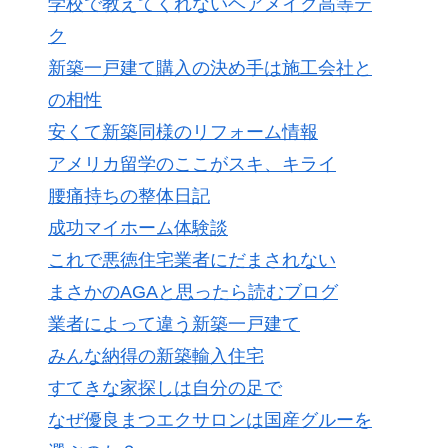
学校で教えてくれないヘアメイク高等テ
ク
新築一戸建て購入の決め手は施工会社と
の相性
安くて新築同様のリフォーム情報
アメリカ留学のここがスキ、キライ
腰痛持ちの整体日記
成功マイホーム体験談
これで悪徳住宅業者にだまされない
まさかのAGAと思ったら読むブログ
業者によって違う新築一戸建て
みんな納得の新築輸入住宅
すてきな家探しは自分の足で
なぜ優良まつエクサロンは国産グルーを