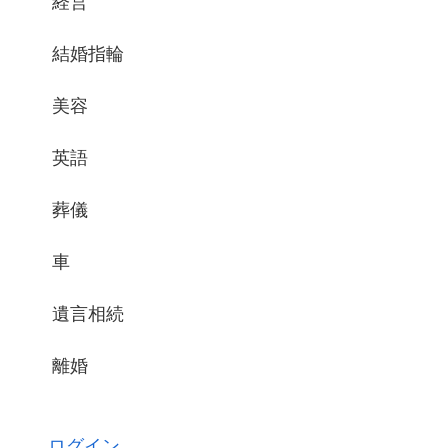
経営
結婚指輪
美容
英語
葬儀
車
遺言相続
離婚
ログイン