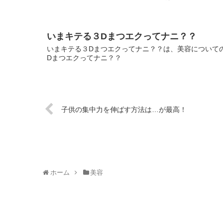
いまキテる３Dまつエクってナニ？？
いまキテる３Dまつエクってナニ？？は、美容についての
Dまつエクってナニ？？
子供の集中力を伸ばす方法は…が最高！
ホーム
美容