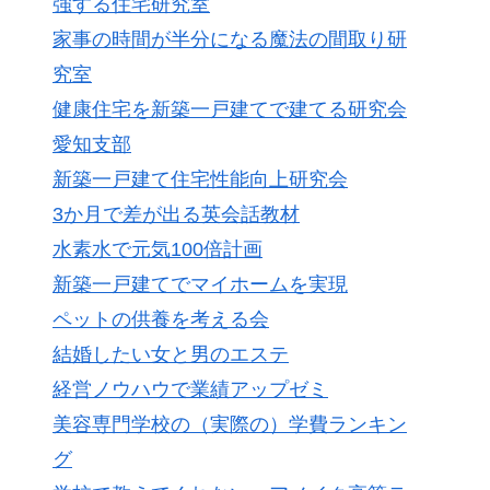
強する住宅研究室
家事の時間が半分になる魔法の間取り研
究室
健康住宅を新築一戸建てで建てる研究会
愛知支部
新築一戸建て住宅性能向上研究会
3か月で差が出る英会話教材
水素水で元気100倍計画
新築一戸建てでマイホームを実現
ペットの供養を考える会
結婚したい女と男のエステ
経営ノウハウで業績アップゼミ
美容専門学校の（実際の）学費ランキン
グ