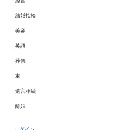
経営
結婚指輪
美容
英語
葬儀
車
遺言相続
離婚
ログイン