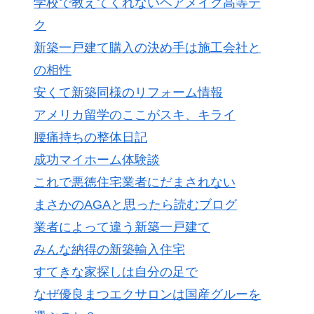
学校で教えてくれないヘアメイク高等テ
ク
新築一戸建て購入の決め手は施工会社と
の相性
安くて新築同様のリフォーム情報
アメリカ留学のここがスキ、キライ
腰痛持ちの整体日記
成功マイホーム体験談
これで悪徳住宅業者にだまされない
まさかのAGAと思ったら読むブログ
業者によって違う新築一戸建て
みんな納得の新築輸入住宅
すてきな家探しは自分の足で
なぜ優良まつエクサロンは国産グルーを