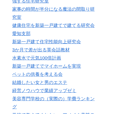
強する住宅研究室
家事の時間が半分になる魔法の間取り研
究室
健康住宅を新築一戸建てで建てる研究会
愛知支部
新築一戸建て住宅性能向上研究会
3か月で差が出る英会話教材
水素水で元気100倍計画
新築一戸建てでマイホームを実現
ペットの供養を考える会
結婚したい女と男のエステ
経営ノウハウで業績アップゼミ
美容専門学校の（実際の）学費ランキン
グ