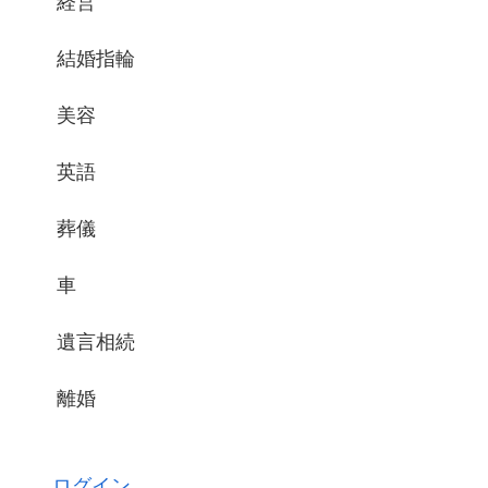
経営
結婚指輪
美容
英語
葬儀
車
遺言相続
離婚
ログイン