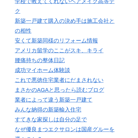
学校で教えてくれないヘアメイク高等テ
ク
新築一戸建て購入の決め手は施工会社と
の相性
安くて新築同様のリフォーム情報
アメリカ留学のここがスキ、キライ
腰痛持ちの整体日記
成功マイホーム体験談
これで悪徳住宅業者にだまされない
まさかのAGAと思ったら読むブログ
業者によって違う新築一戸建て
みんな納得の新築輸入住宅
すてきな家探しは自分の足で
なぜ優良まつエクサロンは国産グルーを