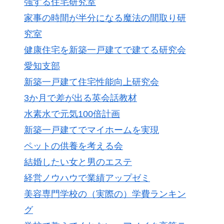
強する住宅研究室
家事の時間が半分になる魔法の間取り研
究室
健康住宅を新築一戸建てで建てる研究会
愛知支部
新築一戸建て住宅性能向上研究会
3か月で差が出る英会話教材
水素水で元気100倍計画
新築一戸建てでマイホームを実現
ペットの供養を考える会
結婚したい女と男のエステ
経営ノウハウで業績アップゼミ
美容専門学校の（実際の）学費ランキン
グ