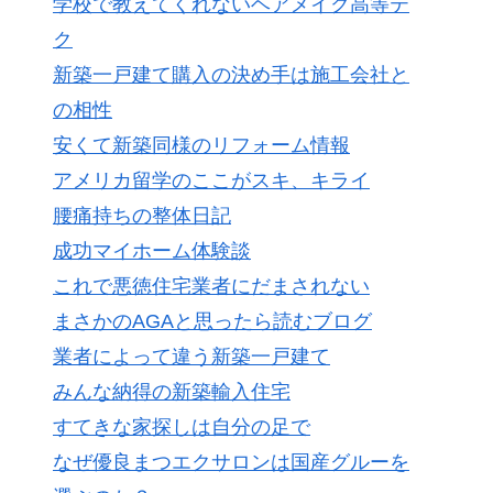
学校で教えてくれないヘアメイク高等テ
ク
新築一戸建て購入の決め手は施工会社と
の相性
安くて新築同様のリフォーム情報
アメリカ留学のここがスキ、キライ
腰痛持ちの整体日記
成功マイホーム体験談
これで悪徳住宅業者にだまされない
まさかのAGAと思ったら読むブログ
業者によって違う新築一戸建て
みんな納得の新築輸入住宅
すてきな家探しは自分の足で
なぜ優良まつエクサロンは国産グルーを