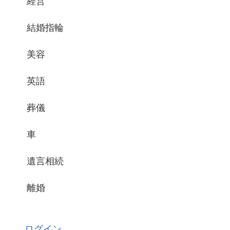
経営
結婚指輪
美容
英語
葬儀
車
遺言相続
離婚
ログイン