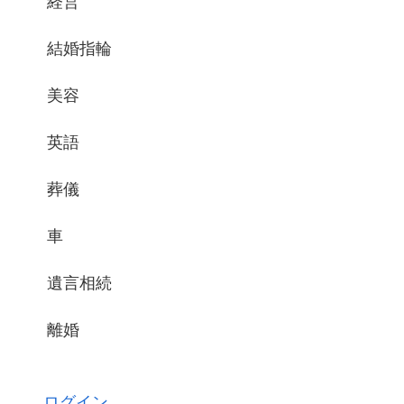
経営
結婚指輪
美容
英語
葬儀
車
遺言相続
離婚
ログイン