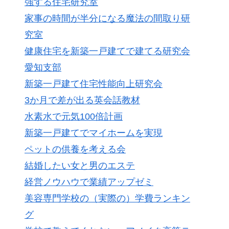
強する住宅研究室
家事の時間が半分になる魔法の間取り研
究室
健康住宅を新築一戸建てで建てる研究会
愛知支部
新築一戸建て住宅性能向上研究会
3か月で差が出る英会話教材
水素水で元気100倍計画
新築一戸建てでマイホームを実現
ペットの供養を考える会
結婚したい女と男のエステ
経営ノウハウで業績アップゼミ
美容専門学校の（実際の）学費ランキン
グ