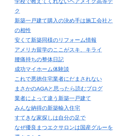
学校で教えてくれないヘアメイク高等テ
ク
新築一戸建て購入の決め手は施工会社と
の相性
安くて新築同様のリフォーム情報
アメリカ留学のここがスキ、キライ
腰痛持ちの整体日記
成功マイホーム体験談
これで悪徳住宅業者にだまされない
まさかのAGAと思ったら読むブログ
業者によって違う新築一戸建て
みんな納得の新築輸入住宅
すてきな家探しは自分の足で
なぜ優良まつエクサロンは国産グルーを