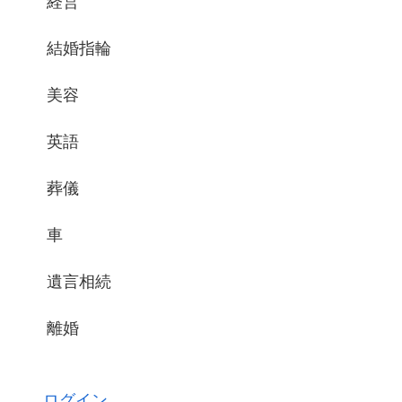
経営
結婚指輪
美容
英語
葬儀
車
遺言相続
離婚
ログイン