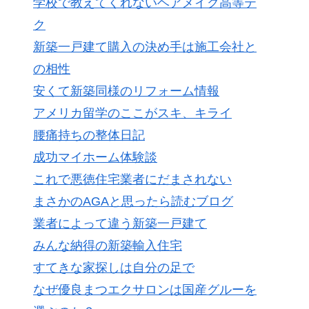
学校で教えてくれないヘアメイク高等テ
ク
新築一戸建て購入の決め手は施工会社と
の相性
安くて新築同様のリフォーム情報
アメリカ留学のここがスキ、キライ
腰痛持ちの整体日記
成功マイホーム体験談
これで悪徳住宅業者にだまされない
まさかのAGAと思ったら読むブログ
業者によって違う新築一戸建て
みんな納得の新築輸入住宅
すてきな家探しは自分の足で
なぜ優良まつエクサロンは国産グルーを