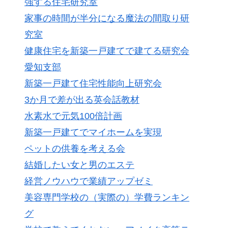
強する住宅研究室
家事の時間が半分になる魔法の間取り研
究室
健康住宅を新築一戸建てで建てる研究会
愛知支部
新築一戸建て住宅性能向上研究会
3か月で差が出る英会話教材
水素水で元気100倍計画
新築一戸建てでマイホームを実現
ペットの供養を考える会
結婚したい女と男のエステ
経営ノウハウで業績アップゼミ
美容専門学校の（実際の）学費ランキン
グ