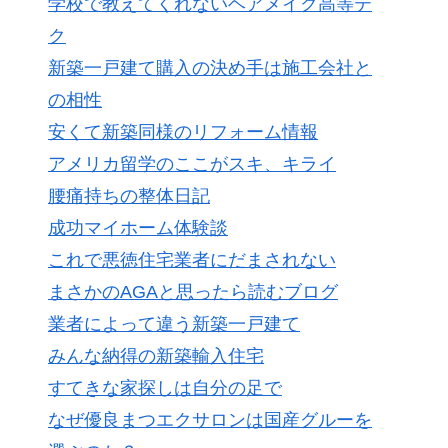
学校で教えてくれないヘアメイク高等テ
ク
新築一戸建て購入の決め手は施工会社と
の相性
安くて新築同様のリフォーム情報
アメリカ留学のここがスキ、キライ
腰痛持ちの整体日記
成功マイホーム体験談
これで悪徳住宅業者にだまされない
まさかのAGAと思ったら読むブログ
業者によって違う新築一戸建て
みんな納得の新築輸入住宅
すてきな家探しは自分の足で
なぜ優良まつエクサロンは国産グルーを