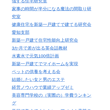
強する住宅研究室
家事の時間が半分になる魔法の間取り研
究室
健康住宅を新築一戸建てで建てる研究会
愛知支部
新築一戸建て住宅性能向上研究会
3か月で差が出る英会話教材
水素水で元気100倍計画
新築一戸建てでマイホームを実現
ペットの供養を考える会
結婚したい女と男のエステ
経営ノウハウで業績アップゼミ
美容専門学校の（実際の）学費ランキン
グ