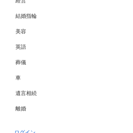
経営
結婚指輪
美容
英語
葬儀
車
遺言相続
離婚
ログイン