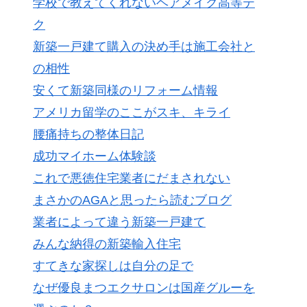
学校で教えてくれないヘアメイク高等テ
ク
新築一戸建て購入の決め手は施工会社と
の相性
安くて新築同様のリフォーム情報
アメリカ留学のここがスキ、キライ
腰痛持ちの整体日記
成功マイホーム体験談
これで悪徳住宅業者にだまされない
まさかのAGAと思ったら読むブログ
業者によって違う新築一戸建て
みんな納得の新築輸入住宅
すてきな家探しは自分の足で
なぜ優良まつエクサロンは国産グルーを