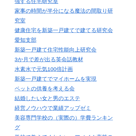
強する住宅研究室
家事の時間が半分になる魔法の間取り研
究室
健康住宅を新築一戸建てで建てる研究会
愛知支部
新築一戸建て住宅性能向上研究会
3か月で差が出る英会話教材
水素水で元気100倍計画
新築一戸建てでマイホームを実現
ペットの供養を考える会
結婚したい女と男のエステ
経営ノウハウで業績アップゼミ
美容専門学校の（実際の）学費ランキン
グ