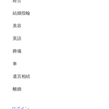
経営
結婚指輪
美容
英語
葬儀
車
遺言相続
離婚
ログイン