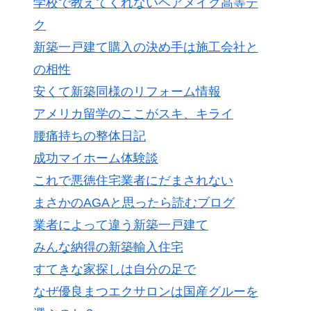
学校で教えてくれないヘアメイク高等テ
ク
新築一戸建て購入の決め手は施工会社と
の相性
安くて新築同様のリフォーム情報
アメリカ留学のここがスキ、キライ
腰痛持ちの整体日記
成功マイホーム体験談
これで悪徳住宅業者にだまされない
まさかのAGAと思ったら読むブログ
業者によって違う新築一戸建て
みんな納得の新築輸入住宅
すてきな家探しは自分の足で
なぜ優良まつエクサロンは国産グルーを