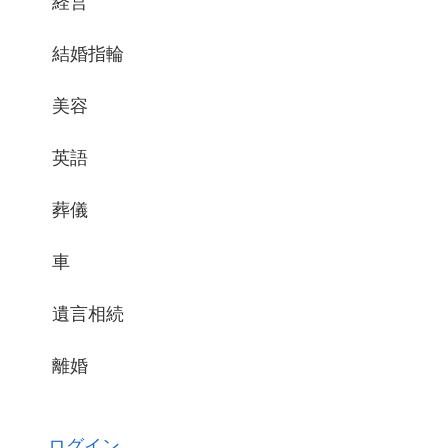
経営
結婚指輪
美容
英語
葬儀
車
遺言相続
離婚
ログイン