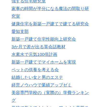
強する住宅研究室
家事の時間が半分になる魔法の間取り研
究室
健康住宅を新築一戸建てで建てる研究会
愛知支部
新築一戸建て住宅性能向上研究会
3か月で差が出る英会話教材
水素水で元気100倍計画
新築一戸建てでマイホームを実現
ペットの供養を考える会
結婚したい女と男のエステ
経営ノウハウで業績アップゼミ
美容専門学校の（実際の）学費ランキン
グ