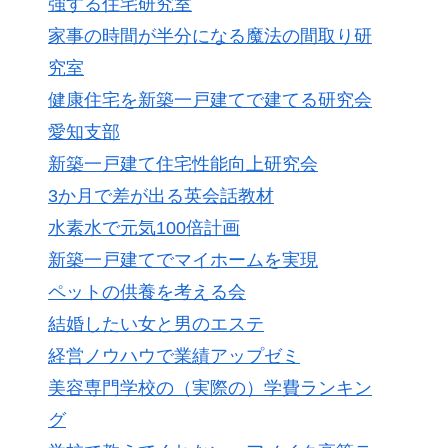
強する住宅研究室
家事の時間が半分になる魔法の間取り研
究室
健康住宅を新築一戸建てで建てる研究会
愛知支部
新築一戸建て住宅性能向上研究会
3か月で差が出る英会話教材
水素水で元気100倍計画
新築一戸建てでマイホームを実現
ペットの供養を考える会
結婚したい女と男のエステ
経営ノウハウで業績アップゼミ
美容専門学校の（実際の）学費ランキン
グ