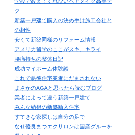
学校で教えてくれないヘアメイク高等テ
ク
新築一戸建て購入の決め手は施工会社と
の相性
安くて新築同様のリフォーム情報
アメリカ留学のここがスキ、キライ
腰痛持ちの整体日記
成功マイホーム体験談
これで悪徳住宅業者にだまされない
まさかのAGAと思ったら読むブログ
業者によって違う新築一戸建て
みんな納得の新築輸入住宅
すてきな家探しは自分の足で
なぜ優良まつエクサロンは国産グルーを