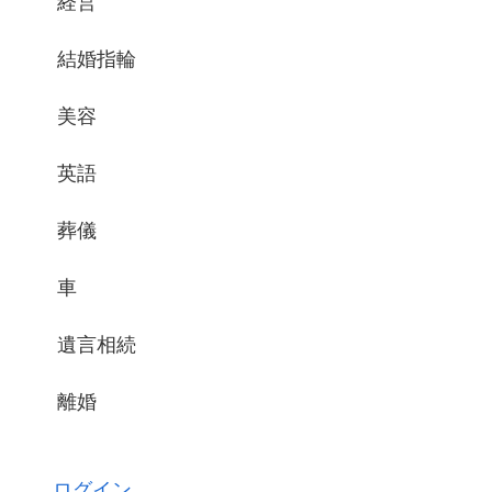
経営
結婚指輪
美容
英語
葬儀
車
遺言相続
離婚
ログイン