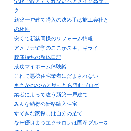
学校で教えてくれないヘアメイク高等テ
ク
新築一戸建て購入の決め手は施工会社と
の相性
安くて新築同様のリフォーム情報
アメリカ留学のここがスキ、キライ
腰痛持ちの整体日記
成功マイホーム体験談
これで悪徳住宅業者にだまされない
まさかのAGAと思ったら読むブログ
業者によって違う新築一戸建て
みんな納得の新築輸入住宅
すてきな家探しは自分の足で
なぜ優良まつエクサロンは国産グルーを