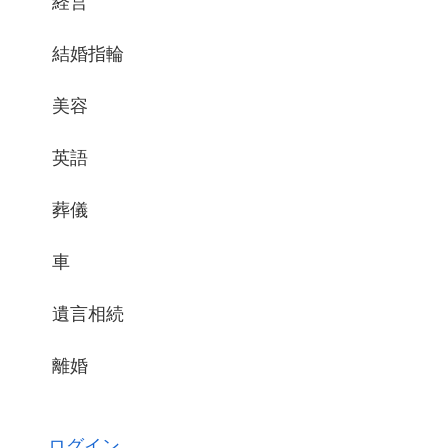
経営
結婚指輪
美容
英語
葬儀
車
遺言相続
離婚
ログイン