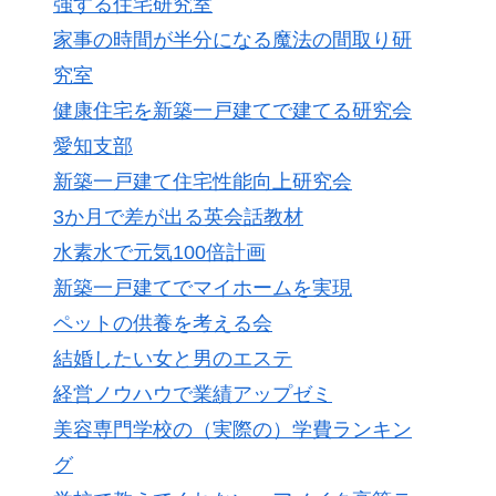
強する住宅研究室
家事の時間が半分になる魔法の間取り研
究室
健康住宅を新築一戸建てで建てる研究会
愛知支部
新築一戸建て住宅性能向上研究会
3か月で差が出る英会話教材
水素水で元気100倍計画
新築一戸建てでマイホームを実現
ペットの供養を考える会
結婚したい女と男のエステ
経営ノウハウで業績アップゼミ
美容専門学校の（実際の）学費ランキン
グ