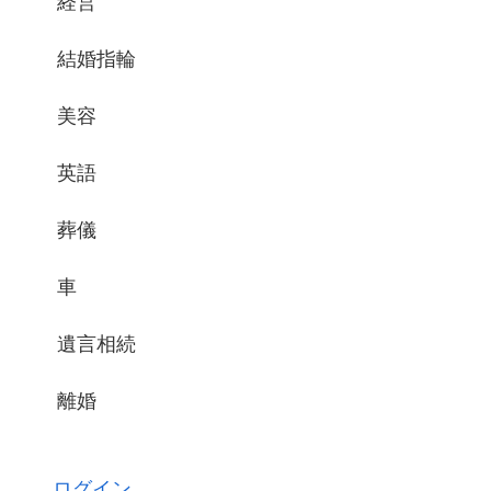
経営
結婚指輪
美容
英語
葬儀
車
遺言相続
離婚
ログイン