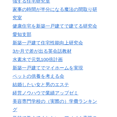
強する住宅研究室
家事の時間が半分になる魔法の間取り研
究室
健康住宅を新築一戸建てで建てる研究会
愛知支部
新築一戸建て住宅性能向上研究会
3か月で差が出る英会話教材
水素水で元気100倍計画
新築一戸建てでマイホームを実現
ペットの供養を考える会
結婚したい女と男のエステ
経営ノウハウで業績アップゼミ
美容専門学校の（実際の）学費ランキン
グ