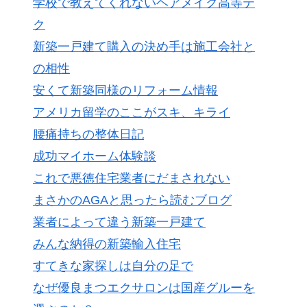
学校で教えてくれないヘアメイク高等テ
ク
新築一戸建て購入の決め手は施工会社と
の相性
安くて新築同様のリフォーム情報
アメリカ留学のここがスキ、キライ
腰痛持ちの整体日記
成功マイホーム体験談
これで悪徳住宅業者にだまされない
まさかのAGAと思ったら読むブログ
業者によって違う新築一戸建て
みんな納得の新築輸入住宅
すてきな家探しは自分の足で
なぜ優良まつエクサロンは国産グルーを