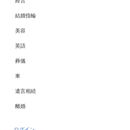
経営
結婚指輪
美容
英語
葬儀
車
遺言相続
離婚
ログイン