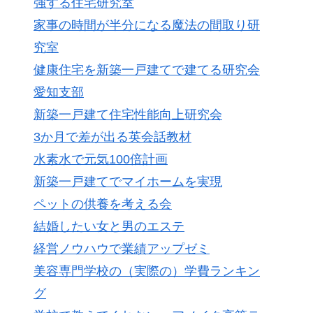
強する住宅研究室
家事の時間が半分になる魔法の間取り研
究室
健康住宅を新築一戸建てで建てる研究会
愛知支部
新築一戸建て住宅性能向上研究会
3か月で差が出る英会話教材
水素水で元気100倍計画
新築一戸建てでマイホームを実現
ペットの供養を考える会
結婚したい女と男のエステ
経営ノウハウで業績アップゼミ
美容専門学校の（実際の）学費ランキン
グ