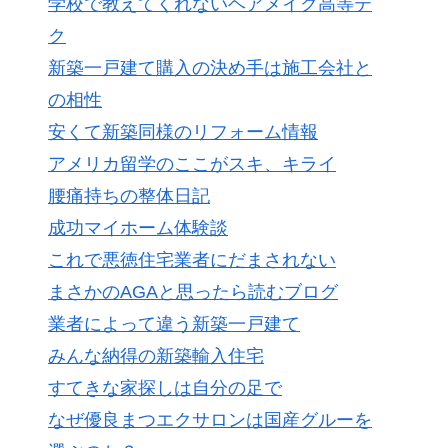
学校で教えてくれないヘアメイク高等テ
ク
新築一戸建て購入の決め手は施工会社と
の相性
安くて新築同様のリフォーム情報
アメリカ留学のここがスキ、キライ
腰痛持ちの整体日記
成功マイホーム体験談
これで悪徳住宅業者にだまされない
まさかのAGAと思ったら読むブログ
業者によって違う新築一戸建て
みんな納得の新築輸入住宅
すてきな家探しは自分の足で
なぜ優良まつエクサロンは国産グルーを