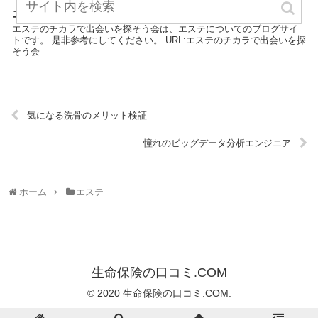
エステのチカラで出会いを探そう会
エステのチカラで出会いを探そう会は、エステについてのブログサイ
トです。 是非参考にしてください。 URL:エステのチカラで出会いを探
そう会
気になる洗骨のメリット検証
憧れのビッグデータ分析エンジニア
ホーム
エステ
生命保険の口コミ.COM
© 2020 生命保険の口コミ.COM.