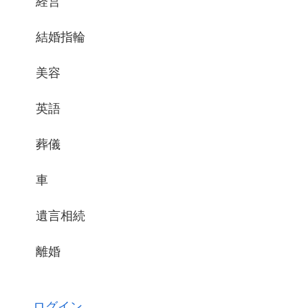
経営
結婚指輪
美容
英語
葬儀
車
遺言相続
離婚
ログイン