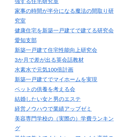
強する住宅研究室
家事の時間が半分になる魔法の間取り研
究室
健康住宅を新築一戸建てで建てる研究会
愛知支部
新築一戸建て住宅性能向上研究会
3か月で差が出る英会話教材
水素水で元気100倍計画
新築一戸建てでマイホームを実現
ペットの供養を考える会
結婚したい女と男のエステ
経営ノウハウで業績アップゼミ
美容専門学校の（実際の）学費ランキン
グ