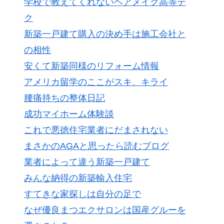
学校で教えてくれないヘアメイク高等テ
ク
新築一戸建て購入の決め手は施工会社と
の相性
安くて新築同様のリフォーム情報
アメリカ留学のここがスキ、キライ
腰痛持ちの整体日記
成功マイホーム体験談
これで悪徳住宅業者にだまされない
まさかのAGAと思ったら読むブログ
業者によって違う新築一戸建て
みんな納得の新築輸入住宅
すてきな家探しは自分の足で
なぜ優良まつエクサロンは国産グルーを