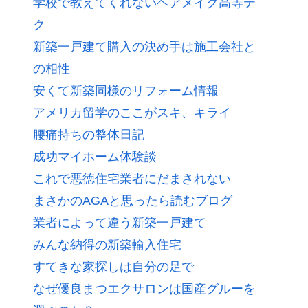
学校で教えてくれないヘアメイク高等テ
ク
新築一戸建て購入の決め手は施工会社と
の相性
安くて新築同様のリフォーム情報
アメリカ留学のここがスキ、キライ
腰痛持ちの整体日記
成功マイホーム体験談
これで悪徳住宅業者にだまされない
まさかのAGAと思ったら読むブログ
業者によって違う新築一戸建て
みんな納得の新築輸入住宅
すてきな家探しは自分の足で
なぜ優良まつエクサロンは国産グルーを