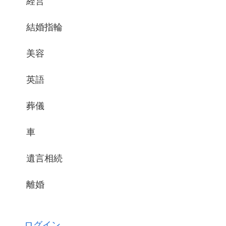
経営
結婚指輪
美容
英語
葬儀
車
遺言相続
離婚
ログイン