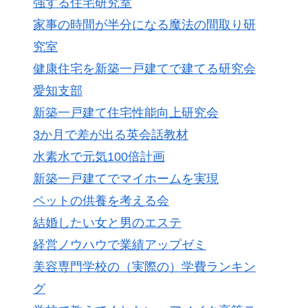
強する住宅研究室
家事の時間が半分になる魔法の間取り研
究室
健康住宅を新築一戸建てで建てる研究会
愛知支部
新築一戸建て住宅性能向上研究会
3か月で差が出る英会話教材
水素水で元気100倍計画
新築一戸建てでマイホームを実現
ペットの供養を考える会
結婚したい女と男のエステ
経営ノウハウで業績アップゼミ
美容専門学校の（実際の）学費ランキン
グ