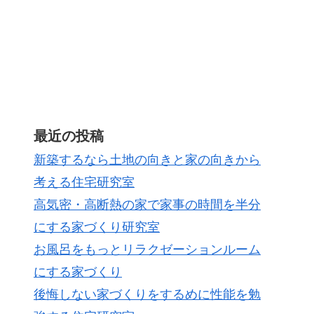
最近の投稿
新築するなら土地の向きと家の向きから
考える住宅研究室
高気密・高断熱の家で家事の時間を半分
にする家づくり研究室
お風呂をもっとリラクゼーションルーム
にする家づくり
後悔しない家づくりをするめに性能を勉