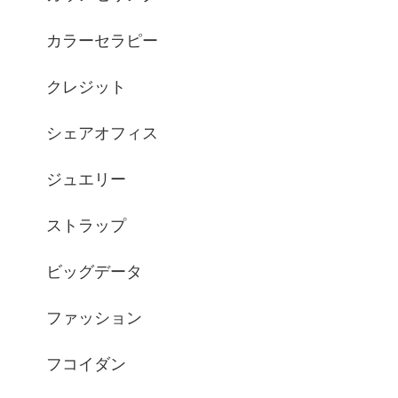
カラーセラピー
クレジット
シェアオフィス
ジュエリー
ストラップ
ビッグデータ
ファッション
フコイダン