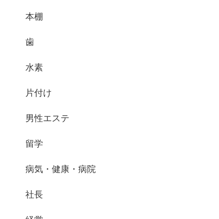
本棚
歯
水素
片付け
男性エステ
留学
病気・健康・病院
社長