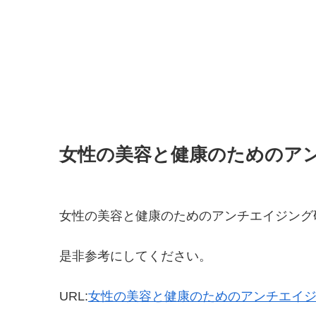
女性の美容と健康のためのア
女性の美容と健康のためのアンチエイジング
是非参考にしてください。
URL:
女性の美容と健康のためのアンチエイ